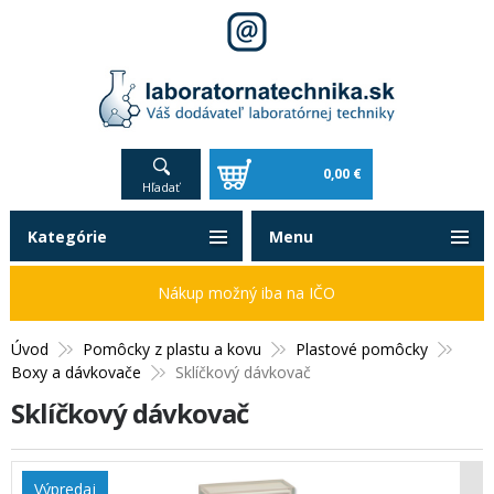
0,00 €
Hľadať
Kategórie
Menu
Nákup možný iba na IČO
Úvod
Pomôcky z plastu a kovu
Plastové pomôcky
Boxy a dávkovače
Sklíčkový dávkovač
Sklíčkový dávkovač
Výpredaj