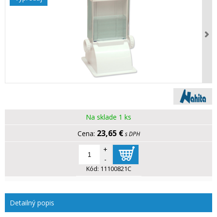
Na sklade 1 ks
23,65 €
s DPH
+
-
Kód:
11100821C
Detailný popis