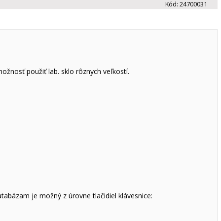
Kód:
24700031
ožnosť použiť lab. sklo rôznych veľkostí.
tabázam je možný z úrovne tlačidiel klávesnice: