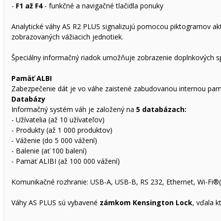
-
F1 až F4
- funkčné a navigačné tlačidla ponuky
Analytické váhy AS R2 PLUS signalizujú pomocou piktogramov aktívn
zobrazovaných vážiacich jednotiek.
Špeciálny informačný riadok umožňuje zobrazenie doplnkových sp
Pamäť ALBI
Zabezpečenie dát je vo váhe zaistené zabudovanou internou pa
Databázy
Informačný systém váh je založený na
5 databázach:
- Užívatelia (až 10 užívateľov)
- Produkty (až 1 000 produktov)
- Váženie (do 5 000 vážení)
- Balenie (ať 100 balení)
- Pamäť ALIBI (až 100 000 vážení)
Komunikačné rozhranie: USB-A, USB-B, RS 232, Ethernet, Wi-Fi®(vo
Váhy AS PLUS sú vybavené
zámkom Kensington Lock
, vďala 