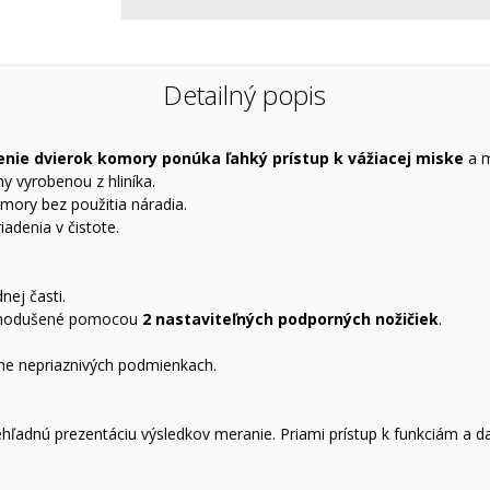
Detailný popis
enie dvierok komory ponúka ľahký prístup k vážiacej miske
a m
y vyrobenou z hliníka.
ory bez použitia náradia.
adenia v čistote.
nej časti.
jednodušené pomocou
2 nastaviteľných podporných nožičiek
.
ne nepriaznivých podmienkach.
hľadnú prezentáciu výsledkov meranie. Priami prístup k funkciám a da