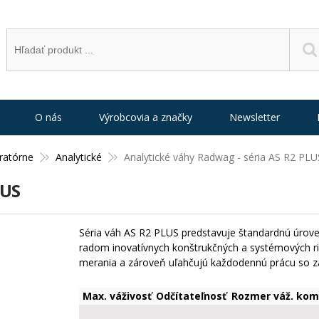
O nás
Výrobcovia a značky
Newsletter
ratórne
Analytické
Analytické váhy Radwag - séria AS R2 PLU
LUS
Séria váh AS R2 PLUS predstavuje štandardnú úrov
radom inovatívnych konštrukčných a systémových rieš
merania a zároveň uľahčujú každodennú prácu so z
Max. váživosť
Odčítateľnosť
Rozmer váž. kom