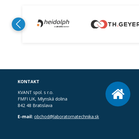
KONTAKT
KVANT spol. s r.o.
FMFI UK, Mlynská dolina
842 48 Bratislava
E-mail:
obchod@laboratornatechnika.sk