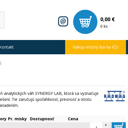
0,00 €
0 ks
Kontakt
Nákup možný iba na IČO
S
eň analytických váh SYNERGY LAB, ktorá sa vyznačuje
ení. Tie zaručujú spoľahlivosť, presnosť a istotu
ariadením.
ory
Pr. misky
Dostupnosť
Cena
+