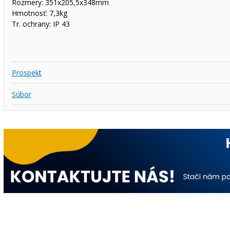
Rozmery: 351x205,5x348mm
Hmotnosť: 7,3kg
Tr. ochrany: IP 43
Prospekt
Súbor