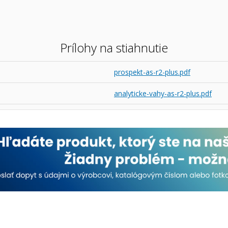
Prílohy na stiahnutie
prospekt-as-r2-plus.pdf
analyticke-vahy-as-r2-plus.pdf