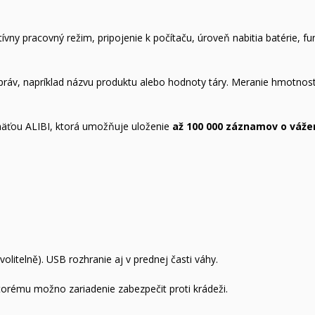
y pracovný režim, pripojenie k počítaču, úroveň nabitia batérie, fun
ráv, napríklad názvu produktu alebo hodnoty táry. Meranie hmotnost
mäťou ALIBI, ktorá umožňuje uloženie
až 100 000 záznamov o váže
litelně). USB rozhranie aj v prednej časti váhy.
ktorému možno zariadenie zabezpečit proti krádeži.