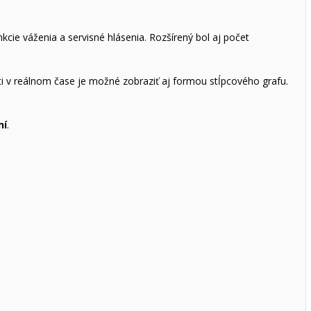
kcie váženia a servisné hlásenia. Rozšírený bol aj počet
i v reálnom čase je možné zobraziť aj formou stĺpcového grafu.
ní
.