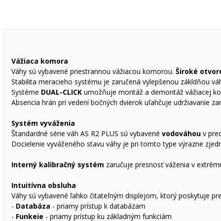
Vážiaca komora
Váhy sú vybavené priestrannou vážiacou komorou.
Široké otvor
Stabilita meracieho systému je zaručená vylepšenou zákldňou váh
Systéme
DUAL-CLICK
umožňuje montáž a demontáž vážiacej kom
Absencia hrán pri vedení bočných dvierok uľahčuje udržiavanie zari
Systém vyváženia
Štandardné série váh AS R2 PLUS sú vybavené
vodováhou
v pred
Docielenie vyváženého stavu váhy je pri tomto type výrazne z
Interný kalibračný systém
zaručuje presnosť váženia v extrém
Intuitívna obsluha
Váhy sú vybavené ľahko čitateľným displejom, ktorý poskytuje pre
-
Databáza
- priamy prístup k databázam
-
Funkeie
- priamy prístup ku základným funkciám