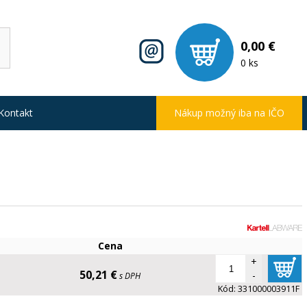
0,00 €
0 ks
Kontakt
Nákup možný iba na IČO
Cena
+
50,21 €
-
s DPH
Kód:
331000003911F