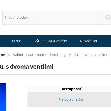
O nás
Výrobcovia a značky
Newsletter
tné
Balónik k automatickej byrete, typ MaKu, s dvoma ventilmi
u, s dvoma ventilmi
Dostupnosť
Na objednávku