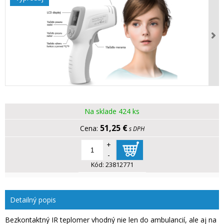
Na sklade 424 ks
51,25 €
s DPH
+
-
Kód:
23812771
Detailný popis
Bezkontaktný IR teplomer vhodný nie len do ambulancií, ale aj na