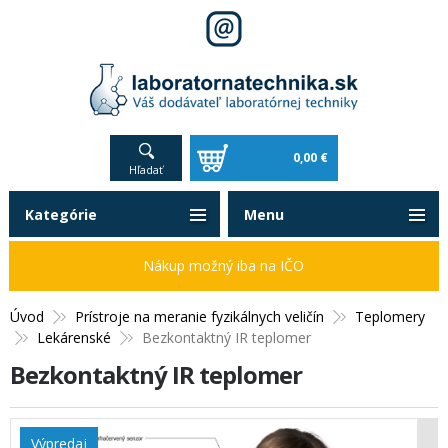
0,00 €
Hľadať
Kategórie
Menu
Nákup možný iba na IČO
Úvod
Prístroje na meranie fyzikálnych veličín
Teplomery
Lekárenské
Bezkontaktný IR teplomer
Bezkontaktný IR teplomer
Výpredaj