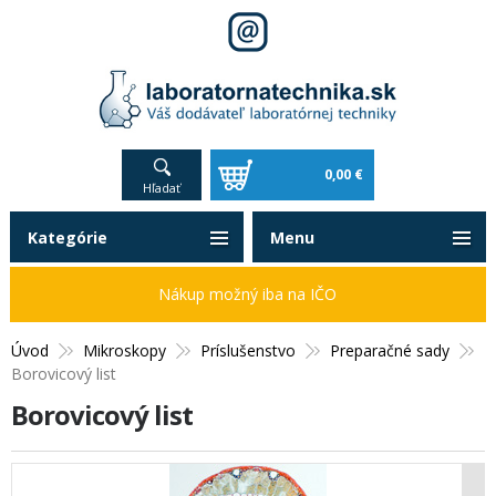
0,00 €
Hľadať
Kategórie
Menu
Nákup možný iba na IČO
Úvod
Mikroskopy
Príslušenstvo
Preparačné sady
Borovicový list
Borovicový list