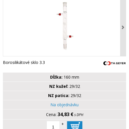
Borosilikátové sklo 3.3
Dĺžka:
160 mm
NZ kužeľ:
29/32
NZ patica:
29/32
Na objednávku
34,83 €
s DPH
+