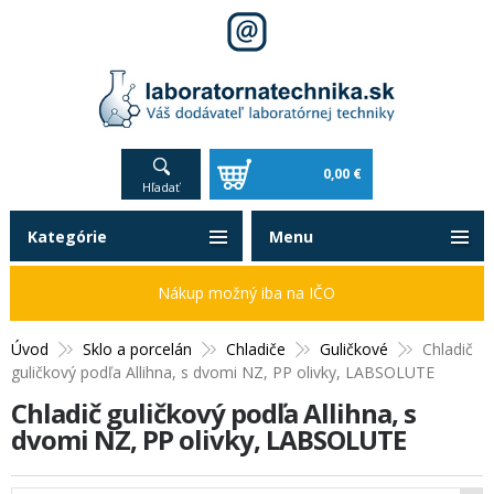
0,00 €
Hľadať
Kategórie
Menu
Nákup možný iba na IČO
Úvod
Sklo a porcelán
Chladiče
Guličkové
Chladič
guličkový podľa Allihna, s dvomi NZ, PP olivky, LABSOLUTE
Chladič guličkový podľa Allihna, s
dvomi NZ, PP olivky, LABSOLUTE