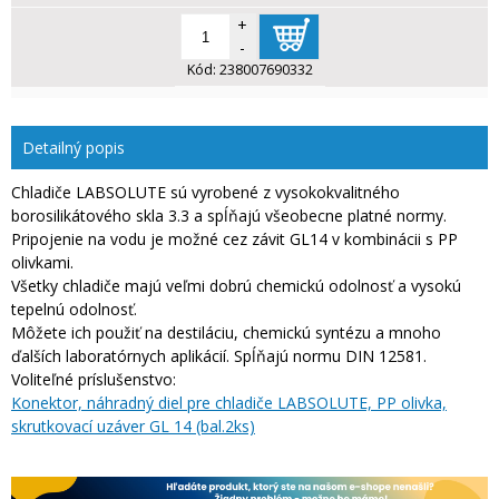
+
-
Kód:
238007690332
Detailný popis
Chladiče LABSOLUTE sú vyrobené z vysokokvalitného
borosilikátového skla 3.3 a spĺňajú všeobecne platné normy.
Pripojenie na vodu je možné cez závit GL14 v kombinácii s PP
olivkami.
Všetky chladiče majú veľmi dobrú chemickú odolnosť a vysokú
tepelnú odolnosť.
Môžete ich použiť na destiláciu, chemickú syntézu a mnoho
ďalších laboratórnych aplikácií. Spĺňajú normu DIN 12581.
Voliteľné príslušenstvo:
Konektor, náhradný diel pre chladiče LABSOLUTE, PP olivka,
skrutkovací uzáver GL 14 (bal.2ks)