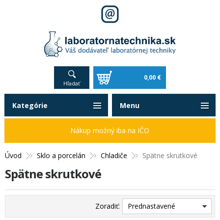
0,00 €
Hľadať
Kategórie
Menu
Nákup možný iba na IČO
Úvod
Sklo a porcelán
Chladiče
Spätne skrutkové
Spätne skrutkové
Zoradiť:
Prednastavené