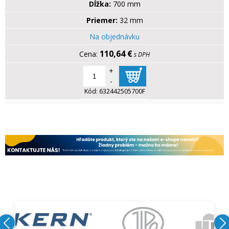
Dĺžka:
700 mm
Priemer:
32 mm
Na objednávku
110,64 €
s DPH
+
-
Kód:
632442505700F