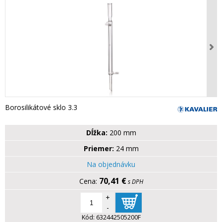
Borosilikátové sklo 3.3
Dĺžka:
200 mm
Priemer:
24 mm
Na objednávku
70,41 €
s DPH
+
-
Kód:
632442505200F