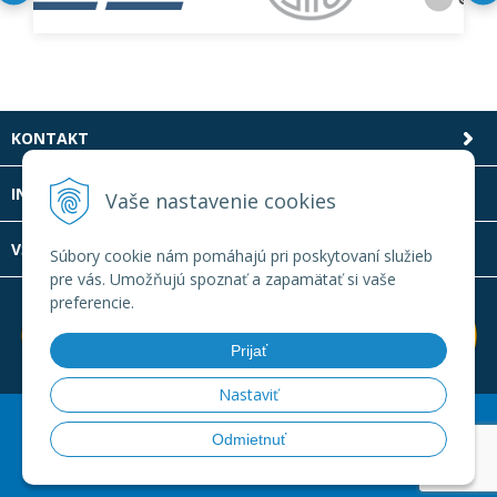
KONTAKT
INFOLINKA
Vaše nastavenie cookies
VŠETKO O NÁKUPE
Súbory cookie nám pomáhajú pri poskytovaní služieb
pre vás. Umožňujú spoznať a zapamätať si vaše
preferencie.
Prijať
Nastaviť
© 2026 Laboratornatechnika.sk •
Created
&
e-shop Pohoda
Odmietnuť
connector
by
NextCom s.r.o.