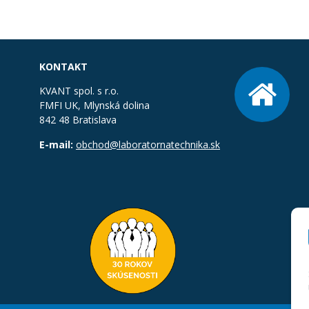
KONTAKT
KVANT spol. s r.o.
FMFI UK, Mlynská dolina
842 48 Bratislava
E-mail:
obchod@laboratornatechnika.sk