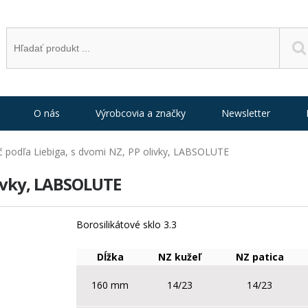
O nás
Výrobcovia a značky
Newsletter
č podľa Liebiga, s dvomi NZ, PP olivky, LABSOLUTE
livky, LABSOLUTE
Borosilikátové sklo 3.3
Dĺžka
NZ kužeľ
NZ patica
160 mm
14/23
14/23