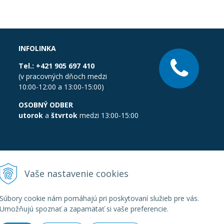
INFOLINKA
Tel.:
+421 905 697 410
(v pracovných dňoch medzi
10:00-12:00 a 13:00-15:00)
OSOBNÝ ODBER
utorok
a
štvrtok
medzi 13:00-15:00
Vaše nastavenie cookies
Súbory cookie nám pomáhajú pri poskytovaní služieb pre vás.
Umožňujú spoznať a zapamätať si vaše preferencie.