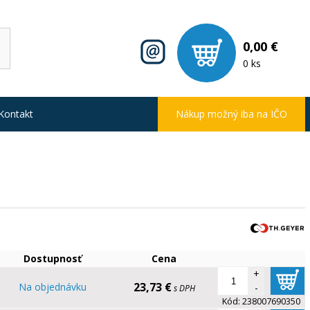
0,00 €
0 ks
Kontakt
Nákup možný iba na IČO
Dostupnosť
Cena
+
23,73 €
Na objednávku
-
s DPH
Kód:
238007690350