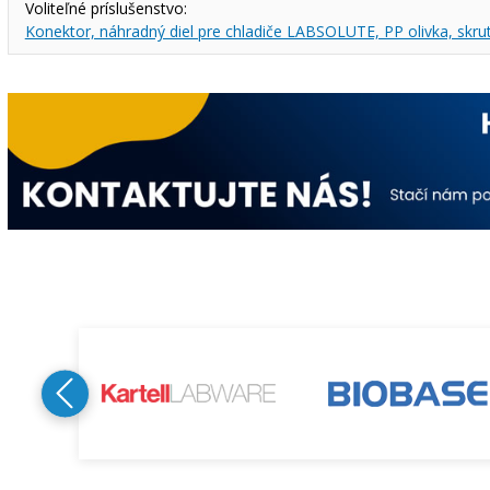
Voliteľné príslušenstvo:
Konektor, náhradný diel pre chladiče LABSOLUTE, PP olivka, skrut