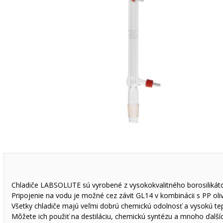
Chladiče LABSOLUTE sú vyrobené z vysokokvalitného borosilikáto
Pripojenie na vodu je možné cez závit GL14 v kombinácii s PP oli
Všetky chladiče majú veľmi dobrú chemickú odolnosť a vysokú te
Môžete ich použiť na destiláciu, chemickú syntézu a mnoho ďalšíc