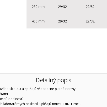
250 mm
29/32
29/32
400 mm
29/32
29/32
Detailný popis
vého skla 3.3 a spĺňajú všeobecne platné normy.
vkami.
pelnú odolnosť.
h laboratórnych aplikácií. Spĺňajú normu DIN 12581.