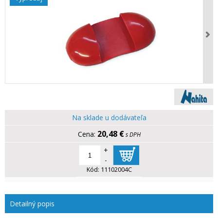
Na sklade u dodávateľa
20,48 €
s DPH
+
-
Kód:
11102004C
Detailný popis