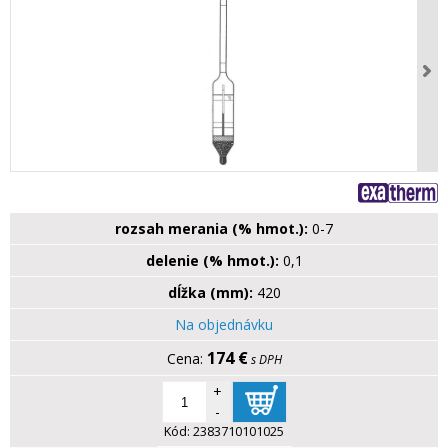
rozsah merania (% hmot.):
0-7
delenie (% hmot.):
0,1
dĺžka (mm):
420
Na objednávku
174 €
s DPH
+
-
Kód:
2383710101025