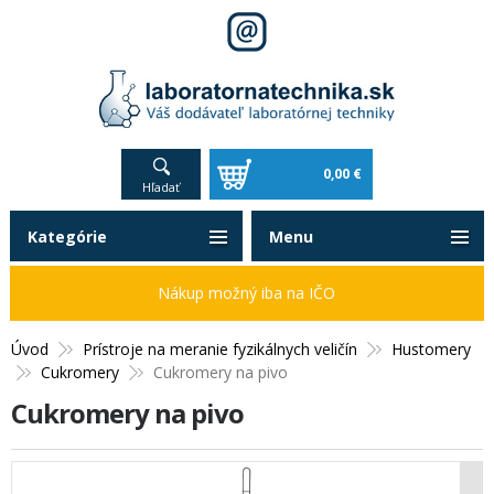
0,00 €
Hľadať
Kategórie
Menu
Nákup možný iba na IČO
Úvod
Prístroje na meranie fyzikálnych veličín
Hustomery
Cukromery
Cukromery na pivo
Cukromery na pivo