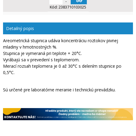
-
Kód:
2383710103025
Detailný popis
Areometrická stupnica udáva koncentráciu roztokov pivnej
mladiny v hmotnostných %.
Stupnica je vymeraná pri teplote + 20°C.
Vyrábajú sa v prevedení s teplomerom.
Merací rozsah teplomera je 0 až 30°C s delením stupnice po
0,5°C.
Sú určené pre laboratórne meranie i technickú prevádzku.