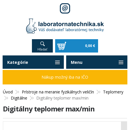
0,00 €
Hľadať
Kategórie
Menu
Nákup možný iba na IČO
Úvod
Prístroje na meranie fyzikálnych veličín
Teplomery
Digitálne
Digitálny teplomer max/min
Digitálny teplomer max/min