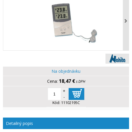
Na objednávku
18,47 €
s DPH
+
-
Kód:
11102195C
Detailný popis