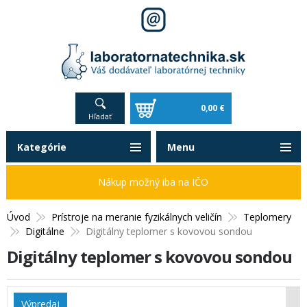
0,00 €
Hľadať
Kategórie
Menu
Nákup možný iba na IČO
Úvod
Prístroje na meranie fyzikálnych veličín
Teplomery
Digitálne
Digitálny teplomer s kovovou sondou
Digitálny teplomer s kovovou sondou
Výpredaj