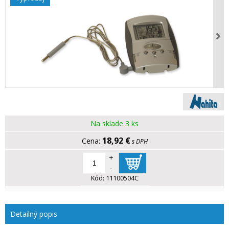
Na sklade 3 ks
18,92 €
s DPH
+
-
Kód:
11100504C
Detailný popis