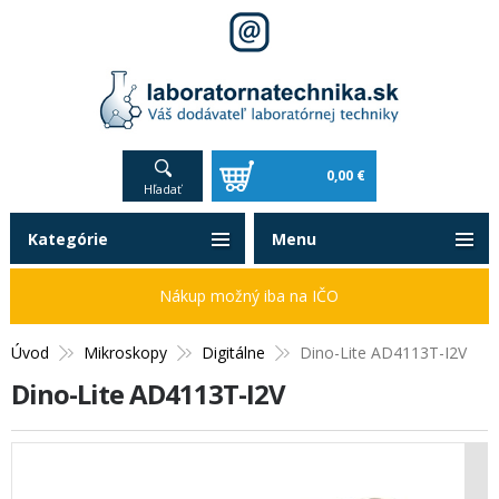
0,00 €
Hľadať
Kategórie
Menu
Nákup možný iba na IČO
Úvod
Mikroskopy
Digitálne
Dino-Lite AD4113T-I2V
Dino-Lite AD4113T-I2V