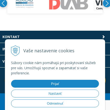
KONTAKT
INFOLINKA
Vaše nastavenie cookies
VŠETKO O NÁKUPE
Súbory cookie nám pomáhajú pri poskytovaní služieb
pre vás. Umožňujú spoznať a zapamätať si vaše
preferencie.
Prijať
Nastaviť
© 2026 Laboratornatechnika.sk •
Created
&
e-shop Pohoda
Odmietnuť
connector
by
NextCom s.r.o.