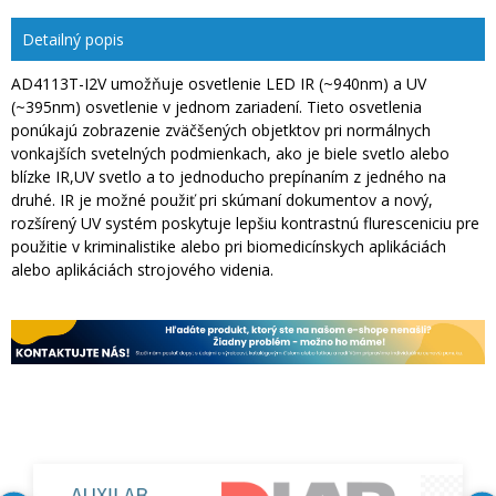
Detailný popis
AD4113T-I2V umožňuje osvetlenie LED IR (~940nm) a UV
(~395nm) osvetlenie v jednom zariadení. Tieto osvetlenia
ponúkajú zobrazenie zväčšených objetktov pri normálnych
vonkajších svetelných podmienkach, ako je biele svetlo alebo
blízke IR,UV svetlo a to jednoducho prepínaním z jedného na
druhé. IR je možné použiť pri skúmaní dokumentov a nový,
rozšírený UV systém poskytuje lepšiu kontrastnú fluresceniciu pre
použitie v kriminalistike alebo pri biomedicínskych aplikáciách
alebo aplikáciách strojového videnia.