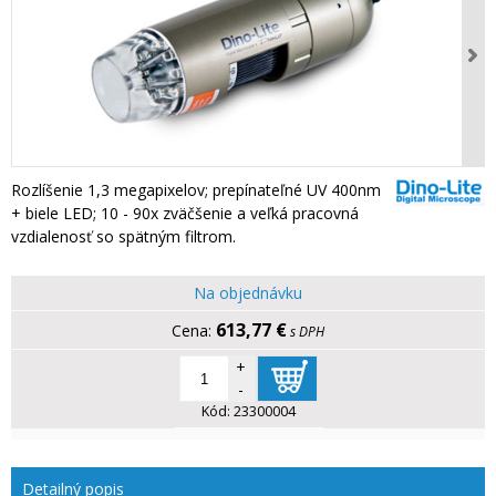
Rozlíšenie 1,3 megapixelov; prepínateľné UV 400nm
+ biele LED; 10 - 90x zväčšenie a veľká pracovná
vzdialenosť so spätným filtrom.
Na objednávku
613,77 €
s DPH
+
-
Kód:
23300004
Detailný popis