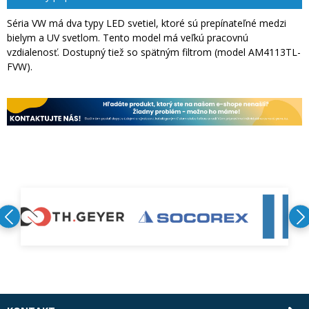
Séria VW má dva typy LED svetiel, ktoré sú prepínateľné medzi
bielym a UV svetlom. Tento model má veľkú pracovnú
vzdialenosť. Dostupný tiež so spätným filtrom (model AM4113TL-
FVW).