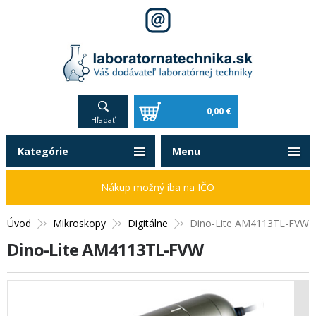
0,00 €
Hľadať
Kategórie
Menu
Nákup možný iba na IČO
Úvod
Mikroskopy
Digitálne
Dino-Lite AM4113TL-FVW
Dino-Lite AM4113TL-FVW