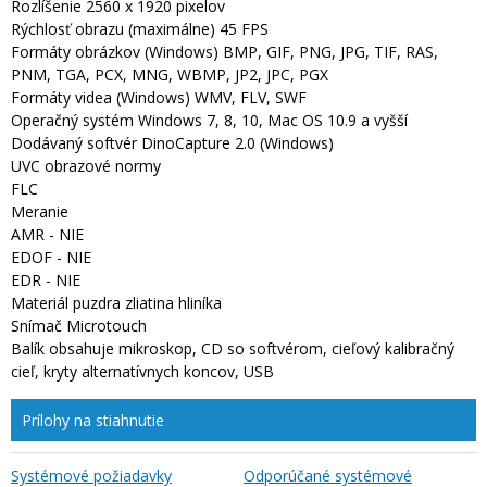
Rozlíšenie 2560 x 1920 pixelov
Rýchlosť obrazu (maximálne) 45 FPS
Formáty obrázkov (Windows) BMP, GIF, PNG, JPG, TIF, RAS,
PNM, TGA, PCX, MNG, WBMP, JP2, JPC, PGX
Formáty videa (Windows) WMV, FLV, SWF
Operačný systém Windows 7, 8, 10, Mac OS 10.9 a vyšší
Dodávaný softvér DinoCapture 2.0 (Windows)
UVC obrazové normy
FLC
Meranie
AMR - NIE
EDOF - NIE
EDR - NIE
Materiál puzdra zliatina hliníka
Snímač Microtouch
Balík obsahuje mikroskop, CD so softvérom, cieľový kalibračný
cieľ, kryty alternatívnych koncov, USB
Prílohy na stiahnutie
Systémové požiadavky
Odporúčané systémové