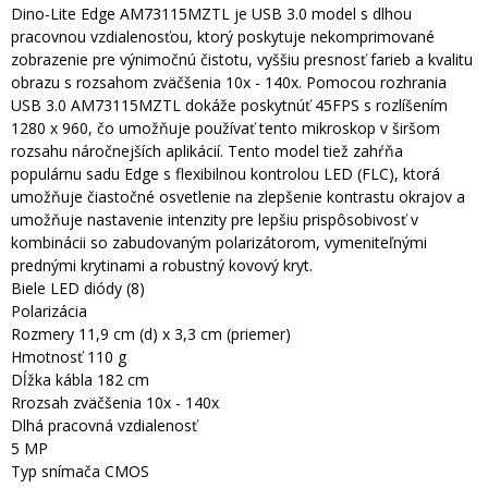
Dino-Lite Edge AM73115MZTL je USB 3.0 model s dlhou
pracovnou vzdialenosťou, ktorý poskytuje nekomprimované
zobrazenie pre výnimočnú čistotu, vyššiu presnosť farieb a kvalitu
obrazu s rozsahom zväčšenia 10x - 140x. Pomocou rozhrania
USB 3.0 AM73115MZTL dokáže poskytnúť 45FPS s rozlíšením
1280 x 960, čo umožňuje používať tento mikroskop v širšom
rozsahu náročnejších aplikácií. Tento model tiež zahŕňa
populárnu sadu Edge s flexibilnou kontrolou LED (FLC), ktorá
umožňuje čiastočné osvetlenie na zlepšenie kontrastu okrajov a
umožňuje nastavenie intenzity pre lepšiu prispôsobivosť v
kombinácii so zabudovaným polarizátorom, vymeniteľnými
prednými krytinami a robustný kovový kryt.
Biele LED diódy (8)
Polarizácia
Rozmery 11,9 cm (d) x 3,3 cm (priemer)
Hmotnosť 110 g
Dĺžka kábla 182 cm
Rrozsah zväčšenia 10x - 140x
Dlhá pracovná vzdialenosť
5 MP
Typ snímača CMOS