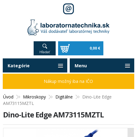
0,00 €
Hľadať
Kategórie
Menu
Nákup možný iba na IČO
Úvod
Mikroskopy
Digitálne
Dino-Lite Edge
AM73115MZTL
Dino-Lite Edge AM73115MZTL