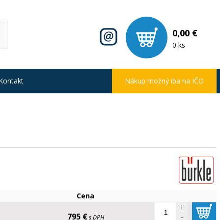
0,00 €
0 ks
Kontakt
Nákup možný iba na IČO
Cena
+
795 €
-
s DPH