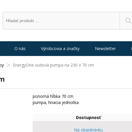
O nás
Výrobcovia a značky
Newsletter
py
EnergyOne sudová pumpa na 230 V 70 cm
cm
ponorná hĺbka 70 cm
pumpa, hnacia jednotka
Dostupnosť
Na objednávku