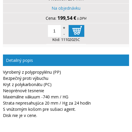
Na objednávku
199,54 €
s DPH
+
-
Kód:
11102025C
Detailný popis
Vyrobený z polypropylénu (PP)
Bezpečný proti výbuchu
Kryt z polykarbonátu (PC)
Neoprénové tesnenie
Maximálne vákuum -740 mm / HG
Strata nepresahujúca 20 mm / Hg za 24 hodín
S vnútorným košom pre sušiaci agent.
Disk nie je v cene.