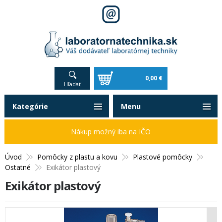
0,00 €
Hľadať
Kategórie
Menu
Nákup možný iba na IČO
Úvod
Pomôcky z plastu a kovu
Plastové pomôcky
Ostatné
Exikátor plastový
Exikátor plastový