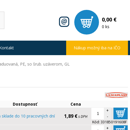
0,00 €
0 ks
Kontakt
Nákup možný iba na IČO
raduovaná, PE, so šrub. uzáverom, GL
Dostupnosť
Cena
+
1,89 €
 sklade do 10 pracovných dní
-
s DPH
Kód:
331850191608F
+