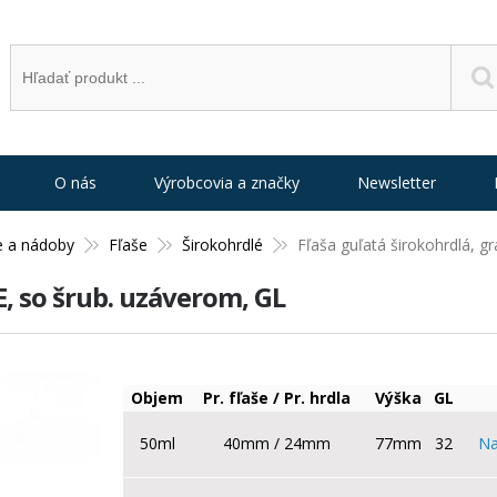
O nás
Výrobcovia a značky
Newsletter
e a nádoby
Fľaše
Širokohrdlé
Fľaša guľatá širokohrdlá, g
E, so šrub. uzáverom, GL
Objem
Pr. fľaše / Pr. hrdla
Výška
GL
50ml
40mm / 24mm
77mm
32
Na