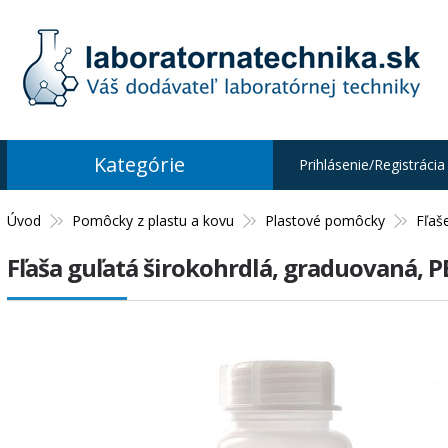
Kategórie
Prihlásenie/Registrácia
Úvod
Pomôcky z plastu a kovu
Plastové pomôcky
Fľaš
Fľaša guľatá širokohrdlá, graduovaná, P