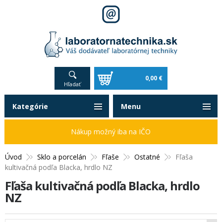
0,00 €
Hľadať
Kategórie
Menu
Nákup možný iba na IČO
Úvod
Sklo a porcelán
Fľaše
Ostatné
Fľaša
kultivačná podľa Blacka, hrdlo NZ
Fľaša kultivačná podľa Blacka, hrdlo
NZ