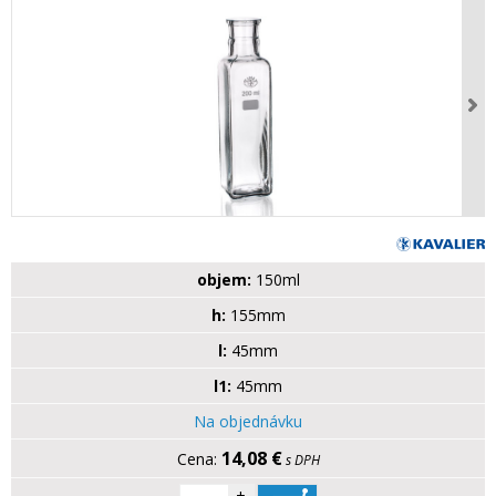
objem:
150ml
h:
155mm
l:
45mm
l1:
45mm
Na objednávku
14,08 €
s DPH
+