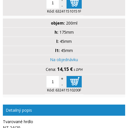
-
Kód:
632411510151F
objem:
200ml
h:
175mm
l:
45mm
l1:
45mm
Na objednávku
14,15 €
s DPH
+
-
Kód:
632411510200F
Detailný popis
Tvarované hrdlo
NZ 24/20