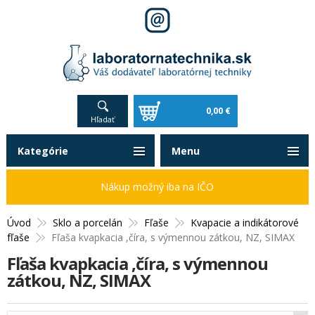
0,00 €
Hľadať
Kategórie
Menu
Nákup možný iba na IČO
Úvod
Sklo a porcelán
Fľaše
Kvapacie a indikátorové
fľaše
Fľaša kvapkacia ,číra, s výmennou zátkou, NZ, SIMAX
Fľaša kvapkacia ,číra, s výmennou
zátkou, NZ, SIMAX