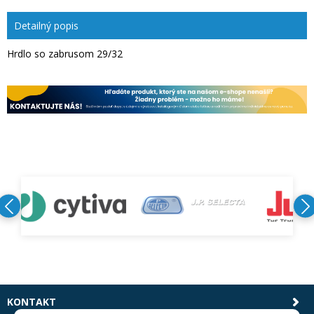
Detailný popis
Hrdlo so zabrusom 29/32
KONTAKT