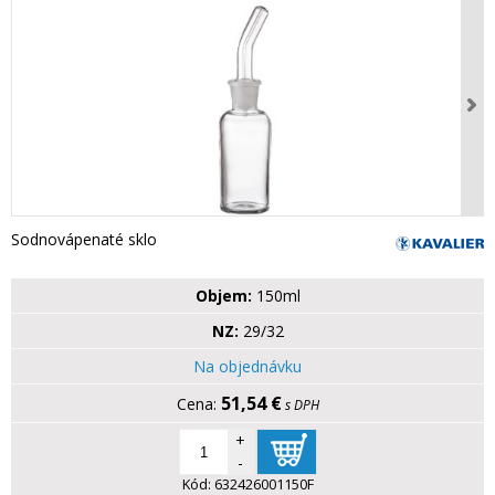
Sodnovápenaté sklo
Objem:
150ml
NZ:
29/32
Na objednávku
51,54 €
s DPH
+
-
Kód:
632426001150F