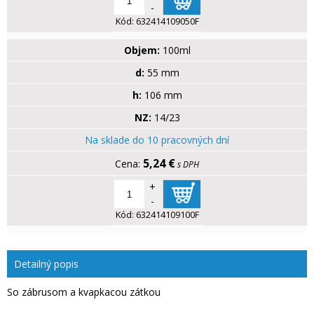
-
Kód:
632414109050F
Objem:
100ml
d:
55 mm
h:
106 mm
NZ:
14/23
Na sklade do 10 pracovných dní
5,24 €
s DPH
+
-
Kód:
632414109100F
Detailný popis
So zábrusom a kvapkacou zátkou