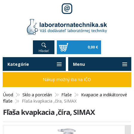
0,00 €
Hľadať
Kategórie
Menu
Nákup možný iba na IČO
Úvod
Sklo a porcelán
Fľaše
Kvapacie a indikátorové
fľaše
Fľaša kvapkacia ,číra, SIMAX
Fľaša kvapkacia ,číra, SIMAX