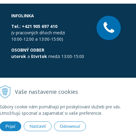
INFOLINKA
Tel.:
+421 905 697 410
(v pracovných dňoch medzi
10:00-12:00 a 13:00-15:00)
OSOBNÝ ODBER
utorok
a
štvrtok
medzi 13:00-15:00
Vaše nastavenie cookies
Súbory cookie nám pomáhajú pri poskytovaní služieb pre vás.
Umožňujú spoznať a zapamätať si vaše preferencie.
Nastaviť
Prijať
Odmietnuť
boratornatechnika.sk •
Created
&
e-shop Pohoda connector
by
Next