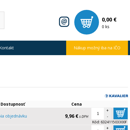
0,00 €
0 ks
Kontakt
Nákup možný iba na IČO
Dostupnosť
Cena
+
9,96 €
Na objednávku
-
s DPH
Kód:
632411503300F
+