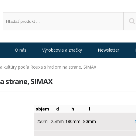
O nás
Výrobcovia a značky
Newsletter
a kultúry podľa Rouxa s hrdlom na strane, SIMAX
na strane, SIMAX
objem
d
h
l
250ml
25mm
180mm
80mm