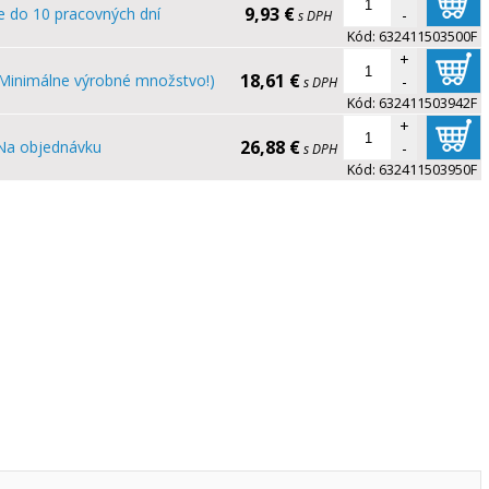
9,93 €
e do 10 pracovných dní
-
s DPH
Kód:
632411503500F
+
18,61 €
Minimálne výrobné množstvo!)
-
s DPH
Kód:
632411503942F
+
26,88 €
Na objednávku
-
s DPH
Kód:
632411503950F