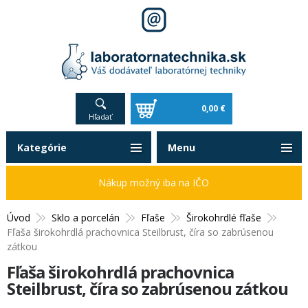
0,00 €
Hľadať
Kategórie
Menu
Nákup možný iba na IČO
Úvod
Sklo a porcelán
Fľaše
Širokohrdlé fľaše
Fľaša širokohrdlá prachovnica Steilbrust, číra so zabrúsenou
zátkou
Fľaša širokohrdlá prachovnica
Steilbrust, číra so zabrúsenou zátkou