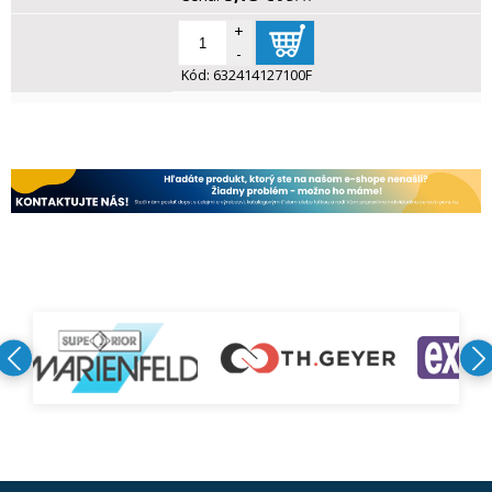
+
-
Kód:
632414127100F