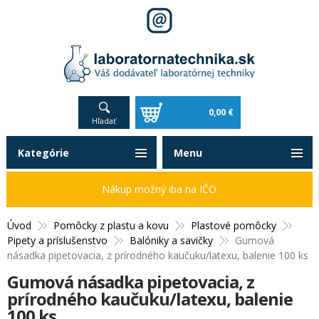
0,00 €
Hľadať
Kategórie
Menu
Nákup možný iba na IČO
Úvod
Pomôcky z plastu a kovu
Plastové pomôcky
Pipety a príslušenstvo
Balóniky a savičky
Gumová
násadka pipetovacia, z prírodného kaučuku/latexu, balenie 100 ks
Gumová násadka pipetovacia, z
prírodného kaučuku/latexu, balenie
100 ks