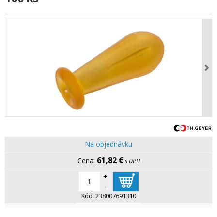
Na objednávku
61,82 €
s DPH
+
-
Kód:
238007691310