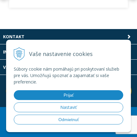
KONTAKT
INFOLINKA
Vaše nastavenie cookies
VŠETKO O NÁKUPE
Súbory cookie nám pomáhajú pri poskytovaní služieb
pre vás. Umožňujú spoznať a zapamätať si vaše
preferencie.
Prijať
Nastaviť
© 2026 Laboratornatechnika.sk •
Created
&
e-shop Pohoda
Odmietnuť
connector
by
NextCom s.r.o.