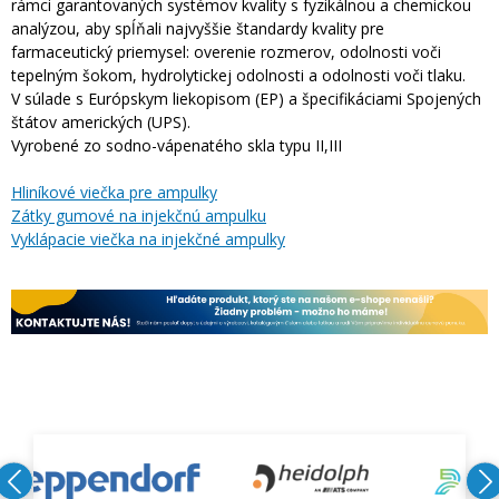
rámci garantovaných systémov kvality s fyzikálnou a chemickou
analýzou, aby spĺňali najvyššie štandardy kvality pre
farmaceutický priemysel: overenie rozmerov, odolnosti voči
tepelným šokom, hydrolytickej odolnosti a odolnosti voči tlaku.
V súlade s Európskym liekopisom (EP) a špecifikáciami Spojených
štátov amerických (UPS).
Vyrobené zo sodno-vápenatého skla typu II,III
Hliníkové viečka pre ampulky
Zátky gumové na injekčnú ampulku
Vyklápacie viečka na injekčné ampulky