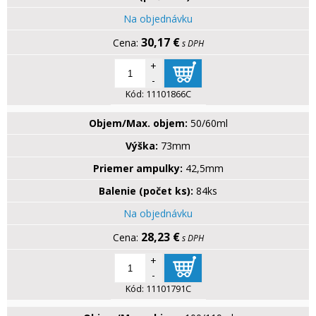
Na objednávku
30,17 €
s DPH
+
-
Kód:
11101866C
Objem/Max. objem:
50/60ml
Výška:
73mm
Priemer ampulky:
42,5mm
Balenie (počet ks):
84ks
Na objednávku
28,23 €
s DPH
+
-
Kód:
11101791C