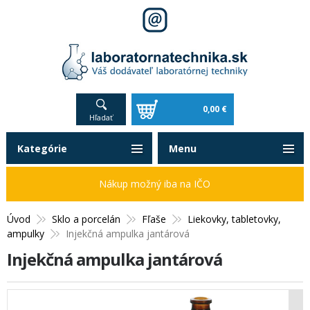
0,00 €
Hľadať
Kategórie
Menu
Nákup možný iba na IČO
Úvod
Sklo a porcelán
Fľaše
Liekovky, tabletovky,
ampulky
Injekčná ampulka jantárová
Injekčná ampulka jantárová