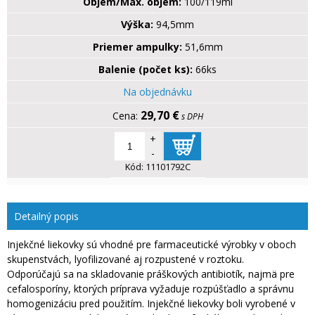
Objem/Max. objem:
100/119ml
Výška:
94,5mm
Priemer ampulky:
51,6mm
Balenie (počet ks):
66ks
Na objednávku
29,70 €
s DPH
+
-
Kód:
11101792C
Detailný popis
Injekčné liekovky sú vhodné pre farmaceutické výrobky v oboch
skupenstvách, lyofilizované aj rozpustené v roztoku.
Odporúčajú sa na skladovanie práškových antibiotík, najmä pre
cefalosporíny, ktorých príprava vyžaduje rozpúšťadlo a správnu
homogenizáciu pred použitím. Injekčné liekovky boli vyrobené v