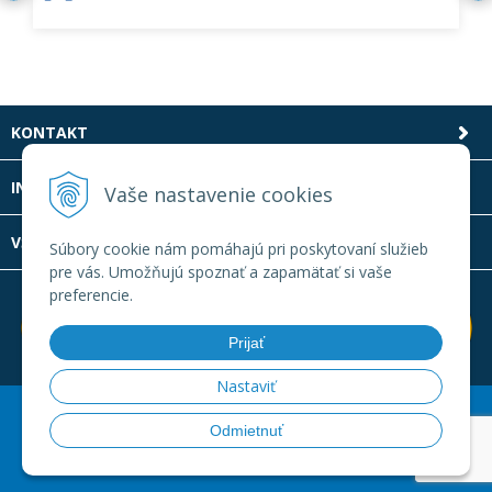
KONTAKT
INFOLINKA
Vaše nastavenie cookies
VŠETKO O NÁKUPE
Súbory cookie nám pomáhajú pri poskytovaní služieb
pre vás. Umožňujú spoznať a zapamätať si vaše
preferencie.
Prijať
Nastaviť
© 2026 Laboratornatechnika.sk •
Created
&
e-shop Pohoda
Odmietnuť
connector
by
NextCom s.r.o.