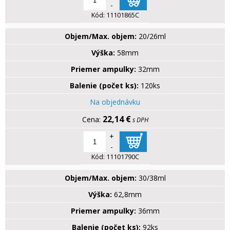
-
Kód:
11101865C
Objem/Max. objem:
20/26ml
Výška:
58mm
Priemer ampulky:
32mm
Balenie (počet ks):
120ks
Na objednávku
22,14 €
s DPH
+
-
Kód:
11101790C
Objem/Max. objem:
30/38ml
Výška:
62,8mm
Priemer ampulky:
36mm
Balenie (počet ks):
92ks