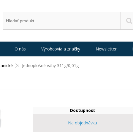
O nás
Výrobcovia a značky
Newsletter
anické
Jednoplošné váhy 311g/0,01g
Dostupnosť
Na objednávku