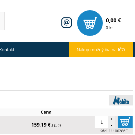
0,00 €
0 ks
Kontakt
Nákup možný iba na IČO
Cena
+
159,19 €
-
s DPH
Kód:
11100286C