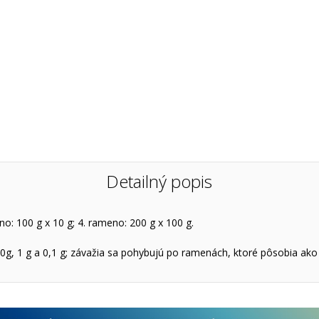
Detailný popis
o: 100 g x 10 g; 4. rameno: 200 g x 100 g.
g, 1 g a 0,1 g; závažia sa pohybujú po ramenách, ktoré pôsobia ako 