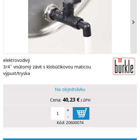
elektrovodivý
3/4´´ vnútorný závit s klobúčikovou maticou
výpust/tryska
Na objednávku
40,23 €
s DPH
+
-
Kód:
20600074