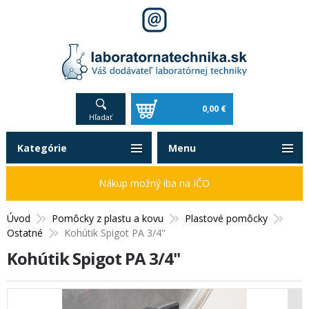
0,00 €
Hľadať
Kategórie
Menu
Nákup možný iba na IČO
Úvod
Pomôcky z plastu a kovu
Plastové pomôcky
Ostatné
Kohútik Spigot PA 3/4"
Kohútik Spigot PA 3/4"