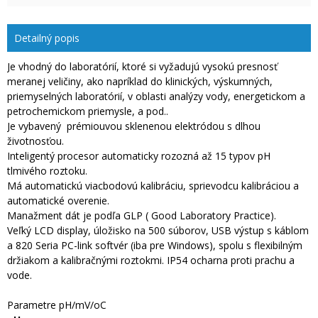
Detailný popis
Je vhodný do laboratórií, ktoré si vyžadujú vysokú presnosť
meranej veličiny, ako napríklad do klinických, výskumných,
priemyselných laboratórií, v oblasti analýzy vody, energetickom a
petrochemickom priemysle, a pod..
Je vybavený prémiouvou sklenenou elektródou s dlhou
životnosťou.
Inteligentý procesor automaticky rozozná až 15 typov pH
tlmivého roztoku.
Má automatickú viacbodovú kalibráciu, sprievodcu kalibráciou a
automatické overenie.
Manažment dát je podľa GLP ( Good Laboratory Practice).
Veľký LCD display, úložisko na 500 súborov, USB výstup s káblom
a 820 Seria PC-link softvér (iba pre Windows), spolu s flexibilným
držiakom a kalibračnými roztokmi. IP54 ocharna proti prachu a
vode.
Parametre pH/mV/oC