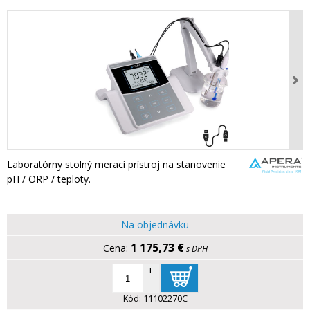
Laboratórny stolný merací prístroj na stanovenie
pH / ORP / teploty.
Na objednávku
1 175,73 €
s DPH
+
-
Kód:
11102270C