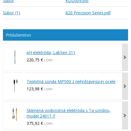
Súbor
KDD009.pdf
Súbor (1)
820 Precision Series.pdf
pH elektróda, LabSen 211
220,75 €
s DPH
Teplotná sonda MP500 z nehrdzavejúcej ocele
123,98 €
s DPH
Sklenená vodivostná elektróda s Ta sondou,
model 2401T-F
375,92 €
s DPH