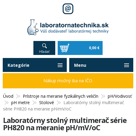
0,00 €
Hľadať
Kategórie
Menu
Nákup možný iba na IČO
Úvod
Prístroje na meranie fyzikálnych veličín
pH/Vodivosť
pH metre
Stolové
Laboratórny stolný multimerač
série PH820 na meranie pH/mV/oC
Laboratórny stolný multimerač série
PH820 na meranie pH/mV/oC