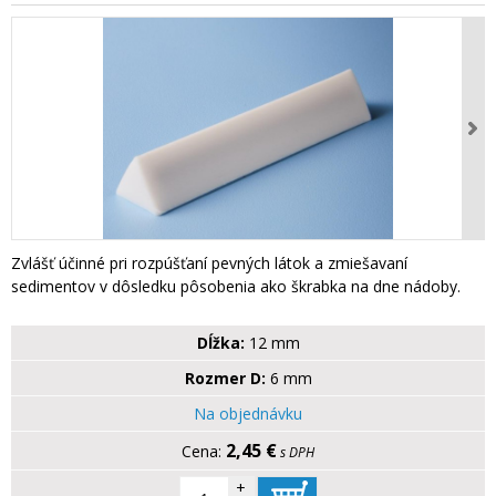
Zvlášť účinné pri rozpúšťaní pevných látok a zmiešavaní
sedimentov v dôsledku pôsobenia ako škrabka na dne nádoby.
Dĺžka:
12 mm
Rozmer D:
6 mm
Na objednávku
2,45 €
s DPH
+