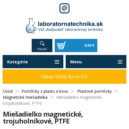
0,00 €
Hľadať
Kategórie
Menu
Nákup možný iba na IČO
Úvod
Pomôcky z plastu a kovu
Plastové pomôcky
Magnetické miešadielka
Miešadielko magnetické,
trojuholníkové, PTFE
Miešadielko magnetické,
trojuholníkové, PTFE