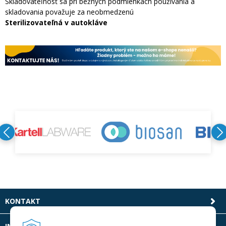
Skladovateľnosť sa pri bežných podmienkach používania a
skladovania považuje za neobmedzenú
Sterilizovateľná v autokláve
KONTAKT