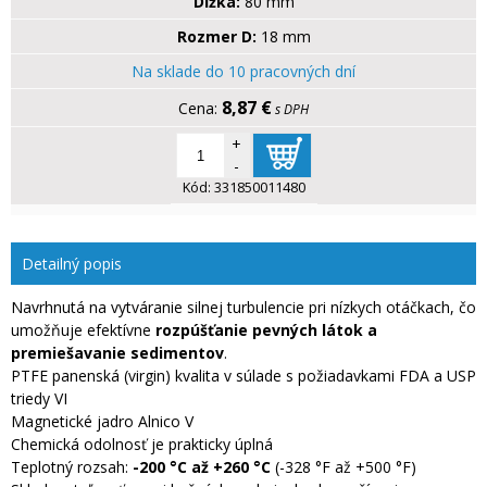
Dĺžka:
80 mm
Rozmer D:
18 mm
Na sklade do 10 pracovných dní
8,87 €
s DPH
+
-
Kód:
331850011480
Detailný popis
Navrhnutá na vytváranie silnej turbulencie pri nízkych otáčkach, čo
umožňuje efektívne
rozpúšťanie pevných látok a
premiešavanie sedimentov
.
PTFE panenská (virgin) kvalita v súlade s požiadavkami FDA a USP
triedy VI
Magnetické jadro Alnico V
Chemická odolnosť je prakticky úplná
Teplotný rozsah:
-200 °C až +260 °C
(-328 °F až +500 °F)