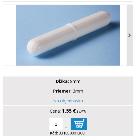
Dĺžka:
8mm
Priemer:
3mm
Na objednávku
1,55 €
s DPH
+
-
Kód:
331850001308F