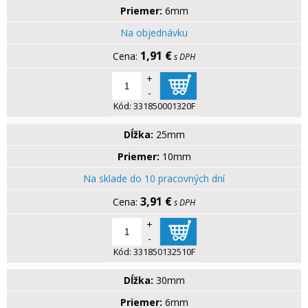
Priemer:
6mm
Na objednávku
1,91 €
s DPH
+
-
Kód:
331850001320F
Dĺžka:
25mm
Priemer:
10mm
Na sklade do 10 pracovných dní
3,91 €
s DPH
+
-
Kód:
331850132510F
Dĺžka:
30mm
Priemer:
6mm