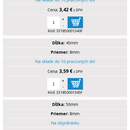
3,42 €
s DPH
+
-
Kód:
331850001340F
Dĺžka:
45mm
Priemer:
8mm
Na sklade do 10 pracovných dní
3,59 €
s DPH
+
-
Kód:
331850001345F
Dĺžka:
50mm
Priemer:
8mm
Na objednávku