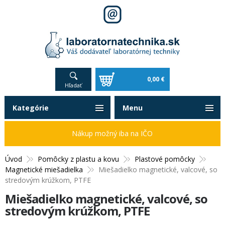
0,00 €
Hľadať
Kategórie
Menu
Nákup možný iba na IČO
Úvod
Pomôcky z plastu a kovu
Plastové pomôcky
Magnetické miešadielka
Miešadielko magnetické, valcové, so
stredovým krúžkom, PTFE
Miešadielko magnetické, valcové, so
stredovým krúžkom, PTFE