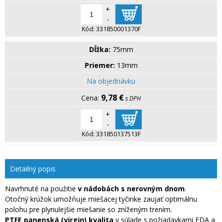
+
-
Kód:
331850001370F
Dĺžka:
75mm
Priemer:
13mm
Na objednávku
9,78 €
s DPH
+
-
Kód:
331850137513F
Detailný popis
Navrhnuté na použitie
v nádobách s nerovným dnom
.
Otočný krúžok umožňuje miešacej tyčinke zaujať optimálnu
polohu pre plynulejšie miešanie so zníženým trením.
PTFE panenská (virgin) kvalita
v súlade s požiadavkami FDA a