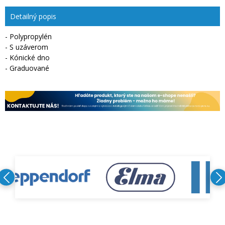
Detailný popis
- Polypropylén
- S uzáverom
- Kónické dno
- Graduované