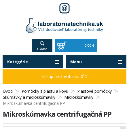
0,00 €
Hľadať
Kategórie
Menu
Nákup možný iba na IČO
Úvod
Pomôcky z plastu a kovu
Plastové pomôcky
Skúmavky a mikroskúmavky
Mikroskúmavky
Mikroskúmavka centrifugačná PP
Mikroskúmavka centrifugačná PP