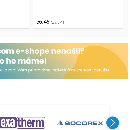
56,46 €
s DPH