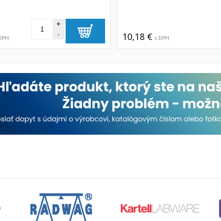
+
-
10,18 €
 DPH
s DPH