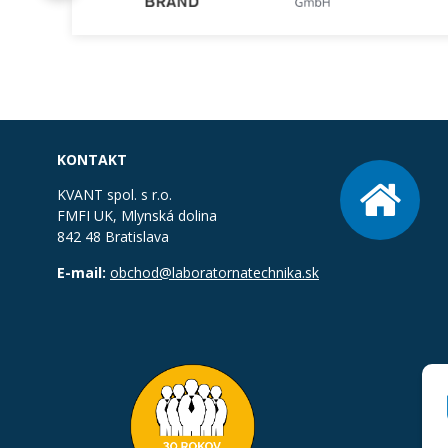
KONTAKT
KVANT spol. s r.o.
FMFI UK, Mlynská dolina
842 48 Bratislava
E-mail:
obchod@laboratornatechnika.sk