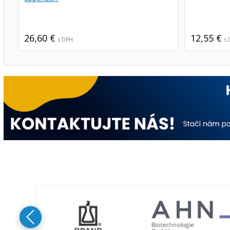
26,60 €
12,55 €
s DPH
s