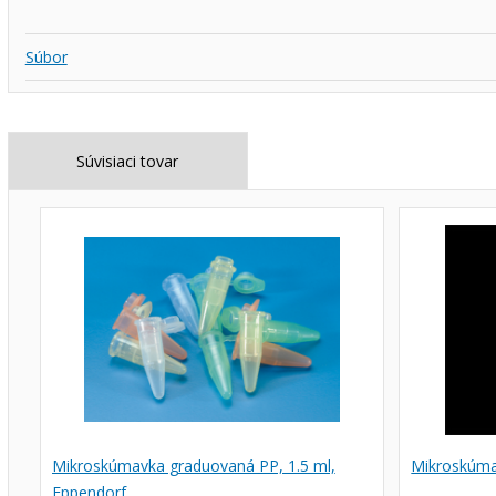
Súbor
Súvisiaci tovar
Mikroskúmavka graduovaná PP, 1.5 ml,
Mikroskúma
Eppendorf