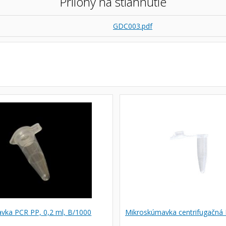
Prílohy na stiahnutie
GDC003.pdf
vka PCR PP, 0,2 ml, B/1000
Mikroskúmavka centrifugačná