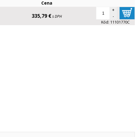
Cena
+
335,79 €
-
s DPH
Kód:
11101770C