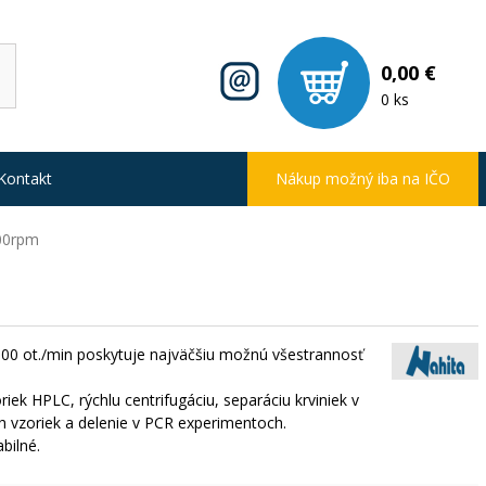
0,00 €
0 ks
Kontakt
Nákup možný iba na IČO
000rpm
000 ot./min poskytuje najväčšiu možnú všestrannosť
iek HPLC, rýchlu centrifugáciu, separáciu krviniek v
 vzoriek a delenie v PCR experimentoch.
bilné.