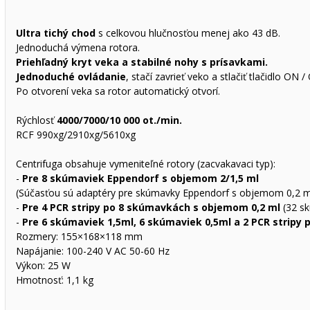
Ultra tichý chod
s celkovou hlučnosťou menej ako 43 dB.
Jednoduchá výmena rotora.
Priehľadný kryt veka a stabilné nohy s prísavkami.
Jednoduché ovládanie
, stačí zavrieť veko a stlačiť tlačidlo ON /
Po otvorení veka sa rotor automatický otvorí.
Rýchlosť
4000/7000/10 000 ot./min.
RCF 990xg/2910xg/5610xg
Centrifuga obsahuje vymeniteľné rotory (zacvakavaci typ):
-
Pre 8 skúmaviek Eppendorf s objemom 2/1,5 ml
(Súčasťou sú adaptéry pre skúmavky Eppendorf s objemom 0,2 ml
-
Pre 4 PCR stripy po 8 skúmavkách s objemom 0,2 ml
(32 s
-
Pre 6 skúmaviek 1,5ml, 6 skúmaviek 0,5ml a 2 PCR stripy
Rozmery: 155×168×118 mm
Napájanie: 100-240 V AC 50-60 Hz
Výkon: 25 W
Hmotnosť: 1,1 kg