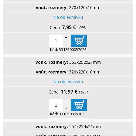
vnút. rozmery:
270x120x10mm
Na objednávku
7,95 €
s DPH
+
-
Kód:
331850005702F
vonk. rozmery:
353x252x21mm
vnút. rozmery:
320x220x10mm
Na objednávku
11,97 €
s DPH
+
-
Kód:
331850005703F
vonk. rozmery:
254x254x21mm