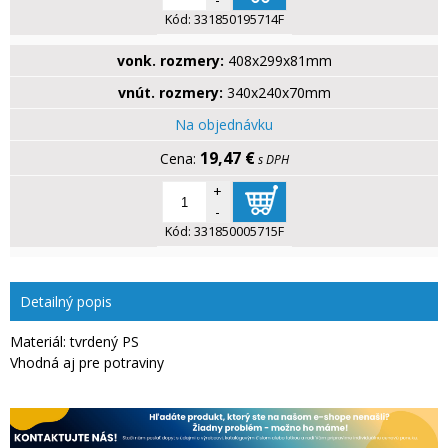
Kód:
331850195714F
vonk. rozmery:
408x299x81mm
vnút. rozmery:
340x240x70mm
Na objednávku
19,47 €
s DPH
+
-
Kód:
331850005715F
Detailný popis
Materiál: tvrdený PS
Vhodná aj pre potraviny