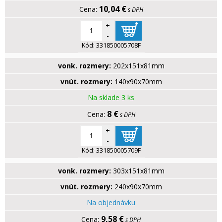
10,04 €
s DPH
+
-
Kód:
331850005708F
vonk. rozmery:
202x151x81mm
vnút. rozmery:
140x90x70mm
Na sklade 3 ks
8 €
s DPH
+
-
Kód:
331850005709F
vonk. rozmery:
303x151x81mm
vnút. rozmery:
240x90x70mm
Na objednávku
9,58 €
s DPH