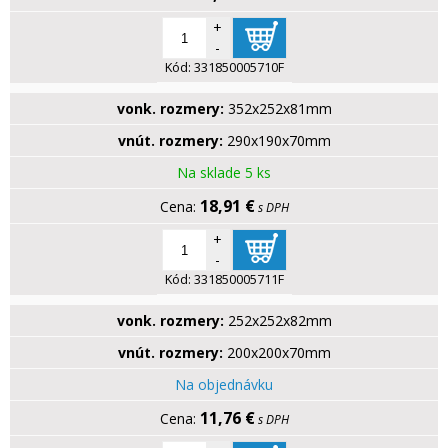
+
-
Kód:
331850005710F
vonk. rozmery:
352x252x81mm
vnút. rozmery:
290x190x70mm
Na sklade 5 ks
18,91 €
s DPH
+
-
Kód:
331850005711F
vonk. rozmery:
252x252x82mm
vnút. rozmery:
200x200x70mm
Na objednávku
11,76 €
s DPH