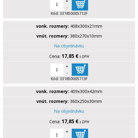
+
-
Kód:
331850005712F
vonk. rozmery:
408x300x21mm
vnút. rozmery:
380x270x10mm
Na objednávku
17,85 €
s DPH
+
-
Kód:
331850005713F
vonk. rozmery:
409x300x42mm
vnút. rozmery:
360x250x30mm
Na objednávku
17,85 €
s DPH
+
-