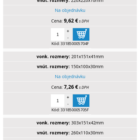
vnút. rozmery:
220x220x10mm
Na objednávku
9,62 €
s DPH
+
-
Kód:
331850005704F
vonk. rozmery:
201x151x41mm
vnút. rozmery:
150x100x30mm
Na objednávku
7,26 €
s DPH
+
-
Kód:
331850005705F
vonk. rozmery:
303x151x42mm
vnút. rozmery:
260x110x30mm