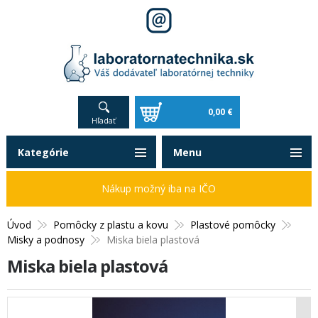
0,00 €
Hľadať
Kategórie
Menu
Nákup možný iba na IČO
Úvod
Pomôcky z plastu a kovu
Plastové pomôcky
Misky a podnosy
Miska biela plastová
Miska biela plastová