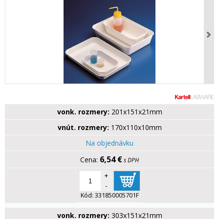
vonk. rozmery:
201x151x21mm
vnút. rozmery:
170x110x10mm
Na objednávku
6,54 €
s DPH
+
-
Kód:
331850005701F
vonk. rozmery:
303x151x21mm