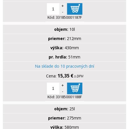
+
-
Kód:
331850001187F
objem:
10l
priemer:
212mm
výška:
430mm
pr. hrdla:
51mm
Na sklade do 10 pracovných dní
15,35 €
s DPH
+
-
Kód:
331850001188F
objem:
25l
priemer:
275mm
výška:
580mm