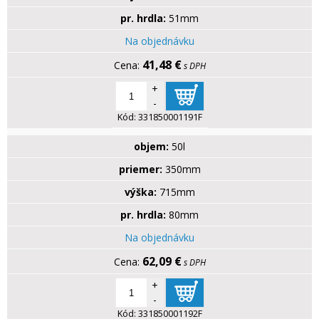
pr. hrdla:
51mm
Na objednávku
41,48 €
s DPH
+
-
Kód:
331850001191F
objem:
50l
priemer:
350mm
výška:
715mm
pr. hrdla:
80mm
Na objednávku
62,09 €
s DPH
+
-
Kód:
331850001192F