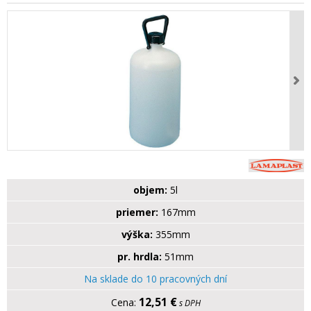
objem:
5l
priemer:
167mm
výška:
355mm
pr. hrdla:
51mm
Na sklade do 10 pracovných dní
12,51 €
s DPH