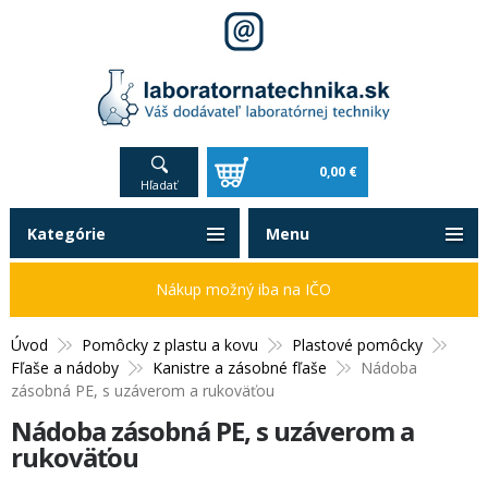
0,00 €
Hľadať
Kategórie
Menu
Nákup možný iba na IČO
Úvod
Pomôcky z plastu a kovu
Plastové pomôcky
Fľaše a nádoby
Kanistre a zásobné fľaše
Nádoba
zásobná PE, s uzáverom a rukoväťou
Nádoba zásobná PE, s uzáverom a
rukoväťou