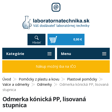
0,00 €
Hľadať
Kategórie
Menu
Nákup možný iba na IČO
Úvod
Pomôcky z plastu a kovu
Plastové pomôcky
Valce a odmerky
Odmerky
Odmerka kónická PP, lisovaná
stupnica
Odmerka kónická PP, lisovaná
stupnica