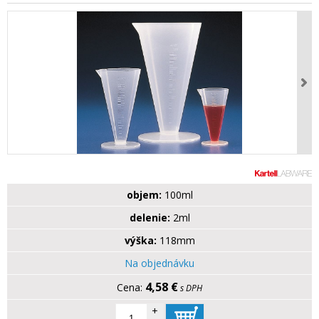
objem:
100ml
delenie:
2ml
výška:
118mm
Na objednávku
4,58 €
s DPH
+