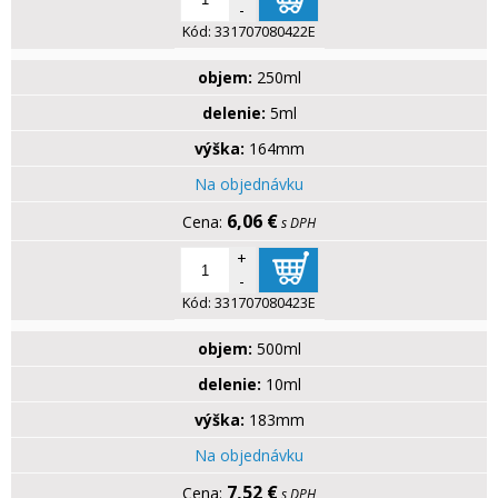
-
Kód:
331707080422E
objem:
250ml
delenie:
5ml
výška:
164mm
Na objednávku
6,06 €
s DPH
+
-
Kód:
331707080423E
objem:
500ml
delenie:
10ml
výška:
183mm
Na objednávku
7,52 €
s DPH