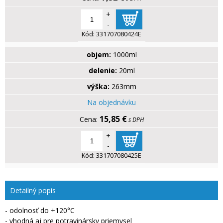
+
-
Kód:
331707080424E
objem:
1000ml
delenie:
20ml
výška:
263mm
Na objednávku
15,85 €
s DPH
+
-
Kód:
331707080425E
Detailný popis
- odolnosť do +120°C
- vhodná aj pre potravinársky priemysel