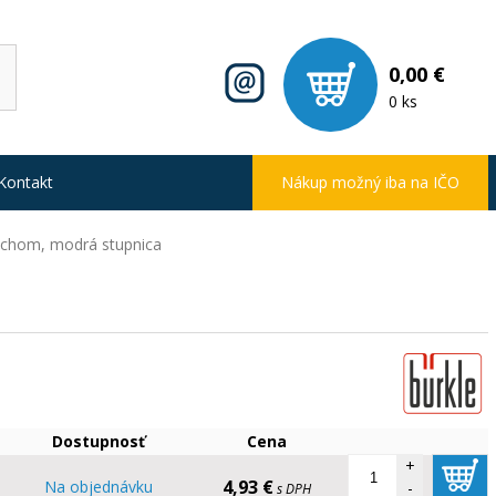
0,00 €
0 ks
Kontakt
Nákup možný iba na IČO
uchom, modrá stupnica
Dostupnosť
Cena
+
4,93 €
Na objednávku
-
s DPH