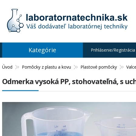
Kategórie
Prihlásenie/Registrácia
Úvod
Pomôcky z plastu a kovu
Plastové pomôcky
Valc
Odmerka vysoká PP, stohovateľná, s uc