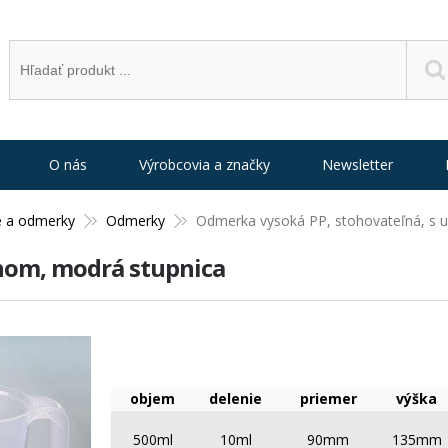
O nás
Výrobcovia a značky
Newsletter
e a odmerky
Odmerky
Odmerka vysoká PP, stohovateľná, s 
hom, modrá stupnica
objem
delenie
priemer
výška
500ml
10ml
90mm
135mm