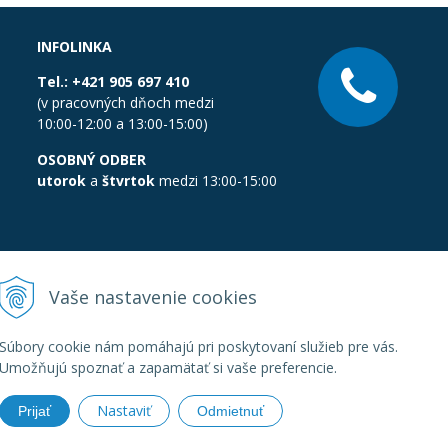
INFOLINKA
Tel.:
+421 905 697 410
(v pracovných dňoch medzi
10:00-12:00 a 13:00-15:00)
OSOBNÝ ODBER
utorok
a
štvrtok
medzi 13:00-15:00
Vaše nastavenie cookies
Súbory cookie nám pomáhajú pri poskytovaní služieb pre vás.
Umožňujú spoznať a zapamätať si vaše preferencie.
Nastaviť
Prijať
Odmietnuť
boratornatechnika.sk •
Created
&
e-shop Pohoda connector
by
Next