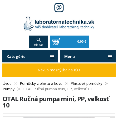
0,00 €
Hľadať
Kategórie
Menu
Nákup možný iba na IČO
Úvod
Pomôcky z plastu a kovu
Plastové pomôcky
Pumpy
OTAL Ručná pumpa mini, PP, veľkosť 10
OTAL Ručná pumpa mini, PP, veľkosť
10