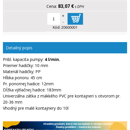
83,07 €
s DPH
+
-
Kód:
20600001
Detailný popis
Pribl. kapacita pumpy:
4 l/min.
Priemer hadičky: 10 mm
Materiál hadičky: PP
Hĺbka ponoru: 45 cm
Pr. ponornej hadice: 12mm
Dĺžka výtlačnej hadice: 183mm
Univerzálna zátka z mäkkého PVC pre kontajneri s otvorom pr.
20-36 mm
Vhodný pre malé kontajnery do 10l