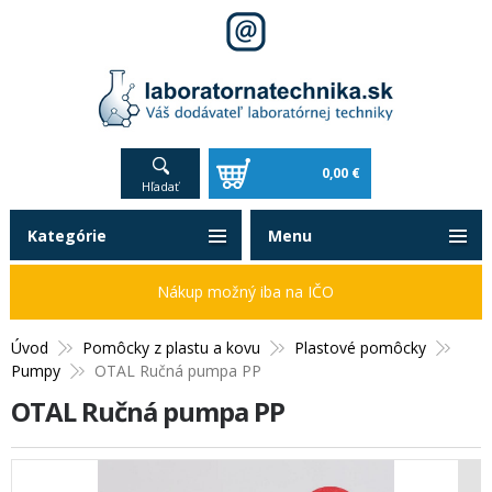
0,00 €
Hľadať
Kategórie
Menu
Nákup možný iba na IČO
Úvod
Pomôcky z plastu a kovu
Plastové pomôcky
Pumpy
OTAL Ručná pumpa PP
OTAL Ručná pumpa PP