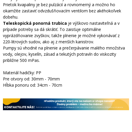
Prietok kvapaliny je bez pulzácií a rovnomerný a možno ho
okamžite zastaviť odvzdušňovacím ventilom bez akéhokoľvek
dobehu.
Teleskopická ponorná trubica
je výškovo nastaviteľná a v
prípade potreby sa dá skrátiť. To zaisťuje optimálne
vyprázdňovanie zvyškov, takže plnenie je možné vykonávať z
220-litrových sudov, ako aj z menších kanistrov.
Pumpy sú vhodné na plnenie a prečerpávanie malého množstva
vody, olejov, kyselín, zásad a tekutých potravín do viskozity
približne 500 mPas.
Materiál hadičky: PP
Pre otvory od: 30mm - 70mm
Hĺbka ponoru od: 34cm - 70cm