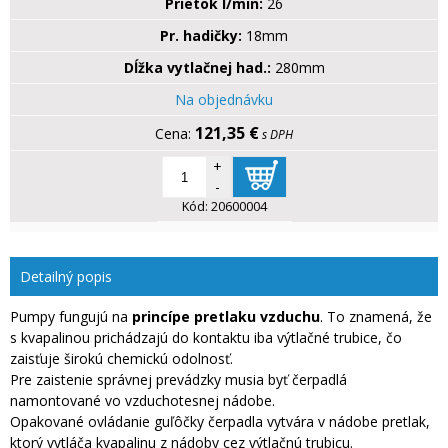
Prietok l/min:
26
Pr. hadičky:
18mm
Dĺžka vytlačnej had.:
280mm
Na objednávku
121,35 €
s DPH
+
-
Kód:
20600004
Detailný popis
Pumpy fungujú na
princípe pretlaku vzduchu
. To znamená, že
s kvapalinou prichádzajú do kontaktu iba výtlačné trubice, čo
zaisťuje širokú chemickú odolnosť.
Pre zaistenie správnej prevádzky musia byť čerpadlá
namontované vo vzduchotesnej nádobe.
Opakované ovládanie guľôčky čerpadla vytvára v nádobe pretlak,
ktorý vytláča kvapalinu z nádoby cez výtlačnú trubicu.