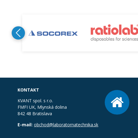
KONTAKT
KVANT spol. s r.o.
FMFI UK, Mlynská dolina
842 48 Bratislava
E-mail:
obchod@laboratornatechnika.sk