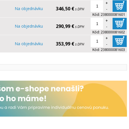
+
346,50 €
Na objednávku
-
s DPH
Kód:
238000081601
+
290,99 €
Na objednávku
-
s DPH
Kód:
238000081602
+
353,99 €
Na objednávku
-
s DPH
Kód:
238000081603