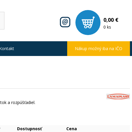
0,00 €
0 ks
Kontakt
Nákup možný iba na IČO
tok a rozpúšťadiel.
r
Dostupnosť
Cena