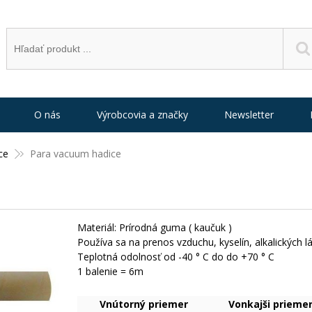
O nás
Výrobcovia a značky
Newsletter
ce
Para vacuum hadice
Materiál: Prírodná guma ( kaučuk )
Používa sa na prenos vzduchu, kyselín, alkalických lá
Teplotná odolnosť od -40 ° C do do +70 ° C
1 balenie = 6m
Vnútorný priemer
Vonkajši prieme