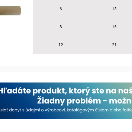
6
18
8
16
12
21