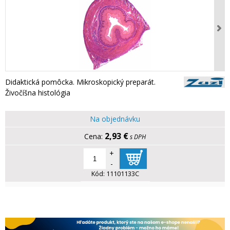
Didaktická pomôcka. Mikroskopický preparát.
Živočíšna histológia
Na objednávku
2,93 €
s DPH
+
-
Kód:
11101133C