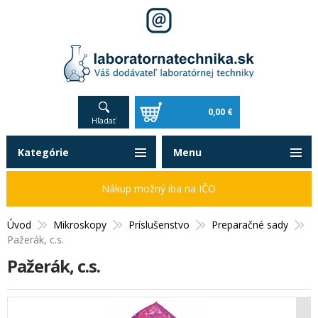
0,00 €
Hľadať
Kategórie
Menu
Nákup možný iba na IČO
Úvod
Mikroskopy
Príslušenstvo
Preparačné sady
Pažerák, c.s.
Pažerák, c.s.