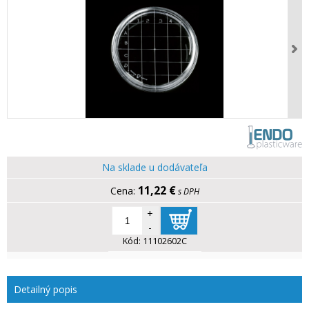
Na sklade u dodávateľa
11,22 €
s DPH
+
-
Kód:
11102602C
Detailný popis