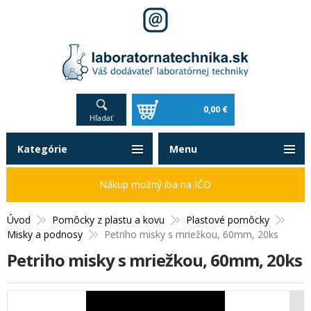
0,00 €
Hľadať
Kategórie
Menu
Nákup možný iba na IČO
Úvod
Pomôcky z plastu a kovu
Plastové pomôcky
Misky a podnosy
Petriho misky s mriežkou, 60mm, 20ks
Petriho misky s mriežkou, 60mm, 20ks