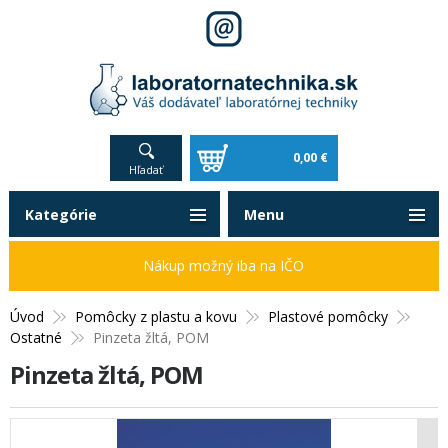
0,00 €
Hľadať
Kategórie
Menu
Nákup možný iba na IČO
Úvod
Pomôcky z plastu a kovu
Plastové pomôcky
Ostatné
Pinzeta žltá, POM
Pinzeta žltá, POM