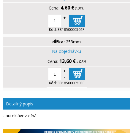
4,60 €
s DPH
+
-
Kód:
331850000501F
dĺžka:
253mm
Na objednávku
13,60 €
s DPH
+
-
Kód:
331850000503F
Detailný popis
- autoklávovteľná