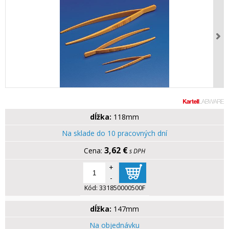
dĺžka:
118mm
Na sklade do 10 pracovných dní
3,62 €
s DPH
+
-
Kód:
331850000500F
dĺžka:
147mm
Na objednávku