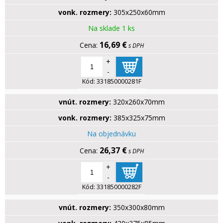
vonk. rozmery:
305x250x60mm
Na sklade 1 ks
16,69 €
s DPH
+
-
Kód:
331850000281F
vnút. rozmery:
320x260x70mm
vonk. rozmery:
385x325x75mm
Na objednávku
26,37 €
s DPH
+
-
Kód:
331850000282F
vnút. rozmery:
350x300x80mm