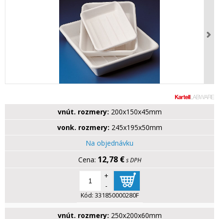
vnút. rozmery:
200x150x45mm
vonk. rozmery:
245x195x50mm
Na objednávku
12,78 €
s DPH
+
-
Kód:
331850000280F
vnút. rozmery:
250x200x60mm