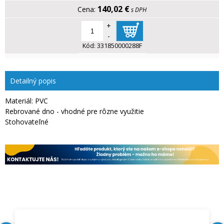
140,02 €
s DPH
+
-
Kód:
331850000288F
Detailný popis
Materiál: PVC
Rebrované dno - vhodné pre rôzne využitie
Stohovateľné