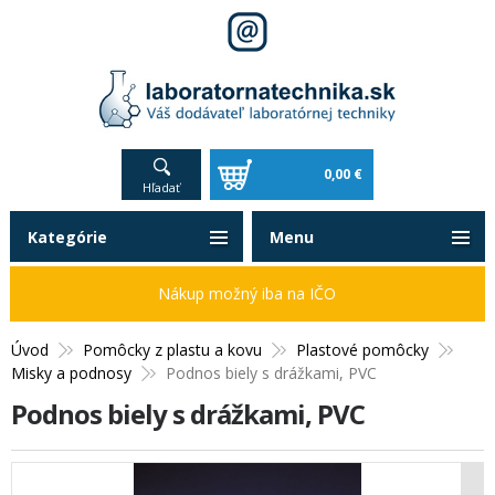
0,00 €
Hľadať
Kategórie
Menu
Nákup možný iba na IČO
Úvod
Pomôcky z plastu a kovu
Plastové pomôcky
Misky a podnosy
Podnos biely s drážkami, PVC
Podnos biely s drážkami, PVC