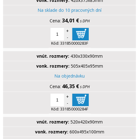
vonk. rozmery:
420x375x85mm
Na sklade do 10 pracovných dní
34,01 €
s DPH
+
-
Kód:
331850000283F
vnút. rozmery:
430x330x90mm
vonk. rozmery:
505x405x95mm
Na objednávku
46,35 €
s DPH
+
-
Kód:
331850000284F
vnút. rozmery:
520x420x90mm
vonk. rozmery:
600x495x100mm