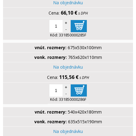
Na objednávku
66,10 €
s DPH
+
-
Kód:
331850000285F
vnút. rozmery:
675x530x100mm
vonk. rozmery:
765x620x110mm
Na objednávku
115,56 €
s DPH
+
-
Kód:
331850000286F
vnút. rozmery:
540x420x180mm
vonk. rozmery:
635x515x190mm
Na objednávku