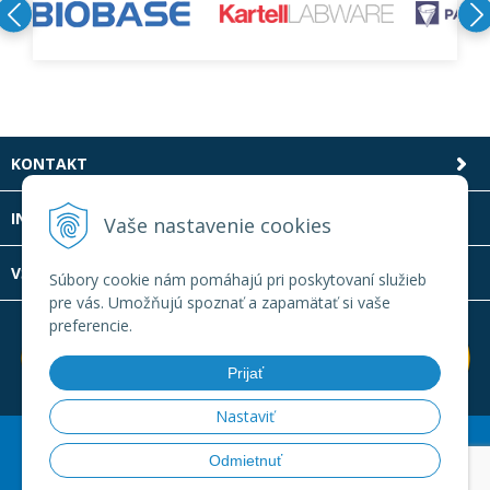
KONTAKT
INFOLINKA
Vaše nastavenie cookies
VŠETKO O NÁKUPE
Súbory cookie nám pomáhajú pri poskytovaní služieb
pre vás. Umožňujú spoznať a zapamätať si vaše
preferencie.
Prijať
Nastaviť
© 2026 Laboratornatechnika.sk •
Created
&
e-shop Pohoda
Odmietnuť
connector
by
NextCom s.r.o.