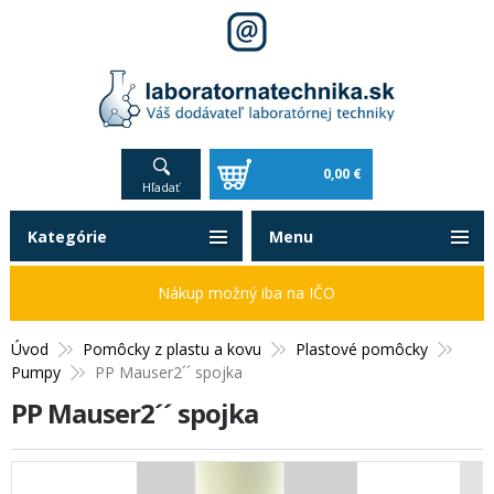
0,00 €
Hľadať
Kategórie
Menu
Nákup možný iba na IČO
Úvod
Pomôcky z plastu a kovu
Plastové pomôcky
Pumpy
PP Mauser2´´ spojka
PP Mauser2´´ spojka