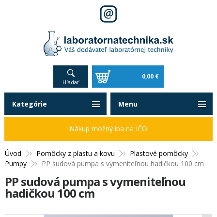
0,00 €
Hľadať
Kategórie
Menu
Nákup možný iba na IČO
Úvod
Pomôcky z plastu a kovu
Plastové pomôcky
Pumpy
PP sudová pumpa s vymeniteľnou hadičkou 100 cm
PP sudová pumpa s vymeniteľnou
hadičkou 100 cm