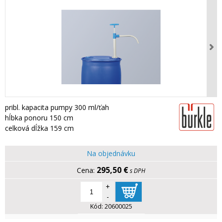
pribl. kapacita pumpy 300 ml/ťah
hĺbka ponoru 150 cm
celková dĺžka 159 cm
Na objednávku
295,50 €
s DPH
+
-
Kód:
20600025