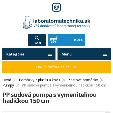
0,00 €
Hľadať
Kategórie
Menu
Nákup možný iba na IČO
Úvod
Pomôcky z plastu a kovu
Plastové pomôcky
Pumpy
PP sudová pumpa s vymeniteľnou hadičkou 150 cm
PP sudová pumpa s vymeniteľnou
hadičkou 150 cm