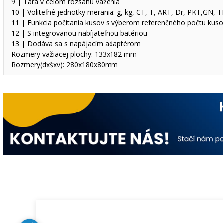
9 | Tara v celom rozsahu váženia
10 | Voliteľné jednotky merania: g, kg, CT, T, ART, Dr, PKT,GN,
11 | Funkcia počítania kusov s výberom referenčného počtu kuso
12 | S integrovanou nabíjateľnou batériou
13 | Dodáva sa s napájacím adaptérom
Rozmery važiacej plochy: 133x182 mm
Rozmery(dxšxv): 280x180x80mm