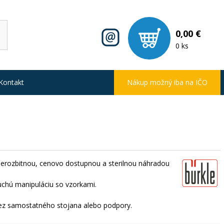
0,00 €
0 ks
Kontakt
Nákup možný iba na IČO
, nerozbitnou, cenovo dostupnou a sterilnou náhradou
uchú manipuláciu so vzorkami.
bez samostatného stojana alebo podpory.