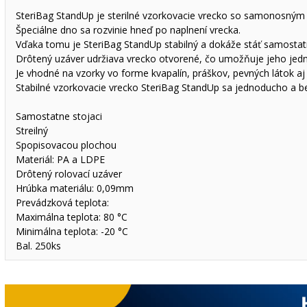
SteriBag StandUp je sterilné vzorkovacie vrecko so samonosným
Špeciálne dno sa rozvinie hneď po naplnení vrecka.
Vďaka tomu je SteriBag StandUp stabilný a dokáže stáť samostatn
Drôtený uzáver udržiava vrecko otvorené, čo umožňuje jeho jed
Je vhodné na vzorky vo forme kvapalín, práškov, pevných látok aj
Stabilné vzorkovacie vrecko SteriBag StandUp sa jednoducho a b
Samostatne stojaci
Streilný
Spopisovacou plochou
Materiál: PA a LDPE
Drôtený rolovací uzáver
Hrúbka materiálu: 0,09mm
Prevádzková teplota:
Maximálna teplota: 80 °C
Minimálna teplota: -20 °C
Bal. 250ks