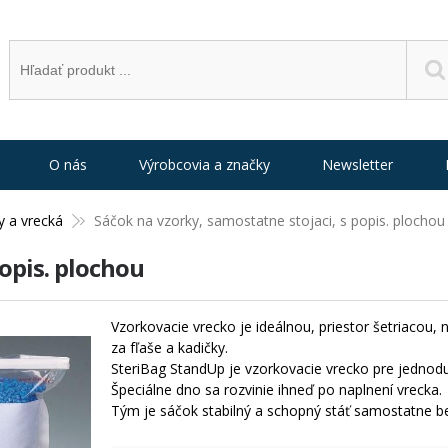
O nás
Výrobcovia a značky
Newsletter
y a vrecká
Sáčok na vzorky, samostatne stojaci, s popis. plochou
popis. plochou
Vzorkovacie vrecko je ideálnou, priestor šetriacou
za fľaše a kadičky.
SteriBag StandUp je vzorkovacie vrecko pre jednod
Špeciálne dno sa rozvinie ihneď po naplnení vrecka.
Tým je sáčok stabilný a schopný stáť samostatne 