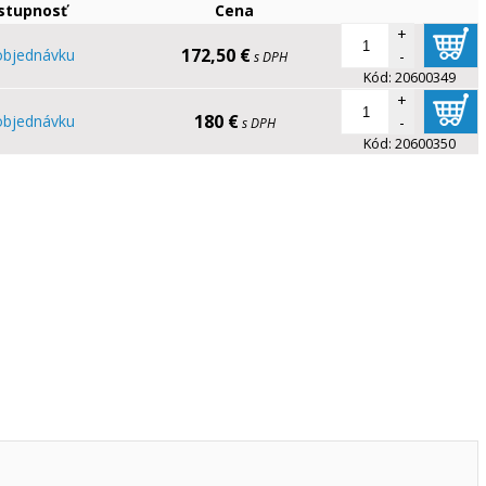
stupnosť
Cena
+
172,50 €
objednávku
-
s DPH
Kód:
20600349
+
180 €
objednávku
-
s DPH
Kód:
20600350