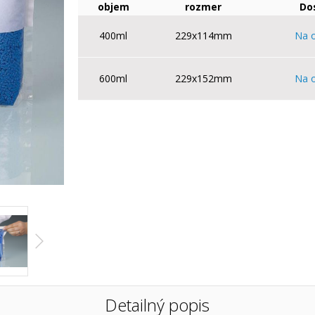
objem
rozmer
Do
400ml
229x114mm
Na 
600ml
229x152mm
Na 
Detailný popis