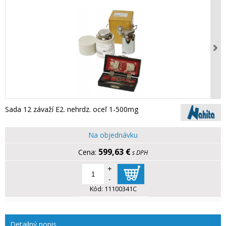
Sada 12 závaží E2. nehrdz. oceľ 1-500mg
Na objednávku
599,63 €
s DPH
+
-
Kód:
11100341C
Detailný popis