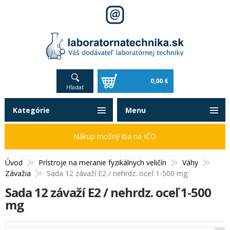
0,00 €
Hľadať
Kategórie
Menu
Nákup možný iba na IČO
Úvod
Prístroje na meranie fyzikálnych veličín
Váhy
Závažia
Sada 12 závaží E2 / nehrdz. oceľ 1-500 mg
Sada 12 závaží E2 / nehrdz. oceľ 1-500
mg