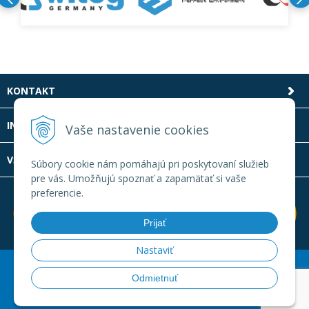
KONTAKT
INFOLINKA
Vaše nastavenie cookies
VŠETKO O NÁKUPE
Súbory cookie nám pomáhajú pri poskytovaní služieb
pre vás. Umožňujú spoznať a zapamätať si vaše
preferencie.
Prijať
Nastaviť
© 2026 Laboratornatechnika.sk •
Created
&
e-shop Pohoda
Odmietnuť
connector
by
NextCom s.r.o.